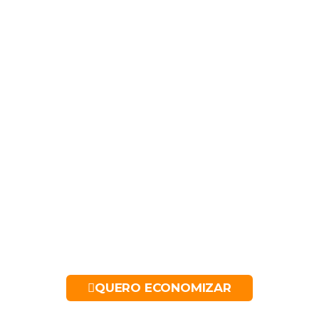
Na Soft temos a solução
Para todos os ambientes
QUERO ECONOMIZAR