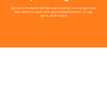
Agora é o momento perfeito para investir em energia solar!
Não deixe escapar essa oportunidade incrível. Ao agir
agora, você estará:
Nossos Projetos