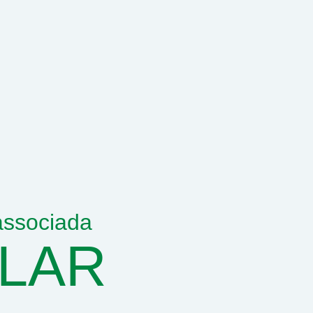
ssociada
OLAR