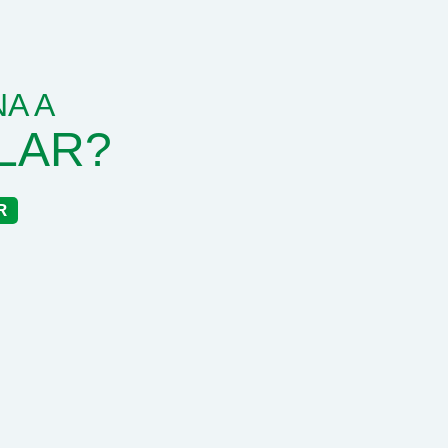
A A
LAR?
R